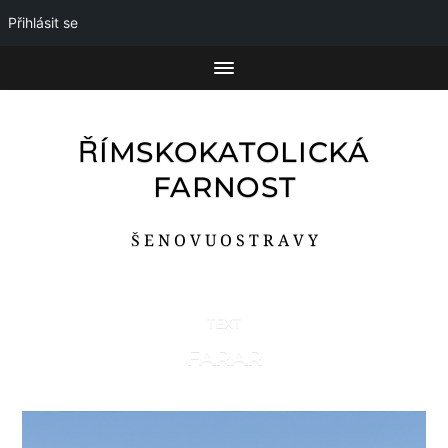
Přihlásit se
ŘÍMSKOKATOLICKÁ
FARNOST
Š E N O V U O S T R A V Y
TEXT
FARAR