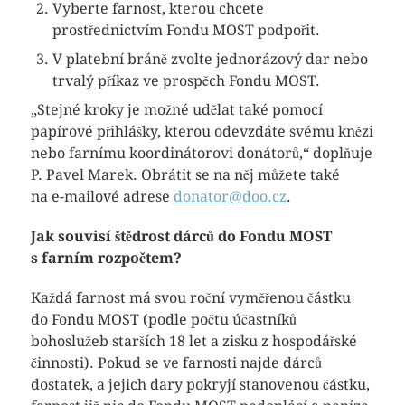
Vyberte farnost, kterou chcete
prostřednictvím Fondu MOST podpořit.
V platební bráně zvolte jednorázový dar nebo
trvalý příkaz ve prospěch Fondu MOST.
„Stejné kroky je možné udělat také pomocí
papírové přihlášky, kterou odevzdáte svému knězi
nebo farnímu koordinátorovi donátorů,“ doplňuje
P. Pavel Marek. Obrátit se na něj můžete také
na e-mailové adrese
donator@doo.cz
.
Jak souvisí štědrost dárců do Fondu MOST
s farním rozpočtem?
Každá farnost má svou roční vyměřenou částku
do Fondu MOST (podle počtu účastníků
bohoslužeb starších 18 let a zisku z hospodářské
činnosti). Pokud se ve farnosti najde dárců
dostatek, a jejich dary pokryjí stanovenou částku,