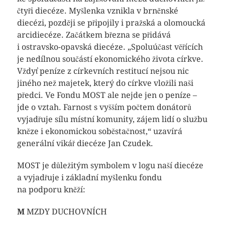
čtyři diecéze. Myšlenka vznikla v brněnské
diecézi, později se připojily i pražská a olomoucká
arcidiecéze. Začátkem března se přidává
i ostravsko-opavská diecéze. „Spoluúčast věřících
je nedílnou součástí ekonomického života církve.
Vždyť peníze z církevních restitucí nejsou nic
jiného než majetek, který do církve vložili naši
předci. Ve Fondu MOST ale nejde jen o peníze –
jde o vztah. Farnost s vyšším počtem donátorů
vyjadřuje sílu místní komunity, zájem lidí o službu
kněze i ekonomickou soběstačnost,“ uzavírá
generální vikář diecéze Jan Czudek.
MOST je důležitým symbolem v logu naší diecéze
a vyjadřuje i základní myšlenku fondu
na podporu kněží:
M
MZDY DUCHOVNÍCH