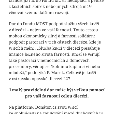
farnost již nic do Fondu MOST nedoplácí a peníze
z kostelních sbírek nebo jiných zdrojů může
věnovat svému dalšímu rozvoji.
Dar do Fondu MOST podpoří službu všech kněží
v diecézi – nejen ve vaší farnosti. Touto cestou
mohou ekonomicky silnější farnosti solidárně
podpořit pastoraci v těch částech diecéze, kde je
věřících méně. „Služba kněží v diecézi přesahuje
hranice běžného života farnosti. Kněží se věnují
také pastoraci v nemocnicích a domovech
pro seniory, věnují se školnímu kaplanství nebo
mládeži,“ podotýká P. Marek. Celkově je kněží
v ostravsko-opavské diecézi 227.
I malý pravidelný dar může být velkou pomocí
pro vaši farnost i celou diecézi.
Na platformě Donátor.cz zvou věřící
ke spoluúčasti na zajišťování mezd duchovních již