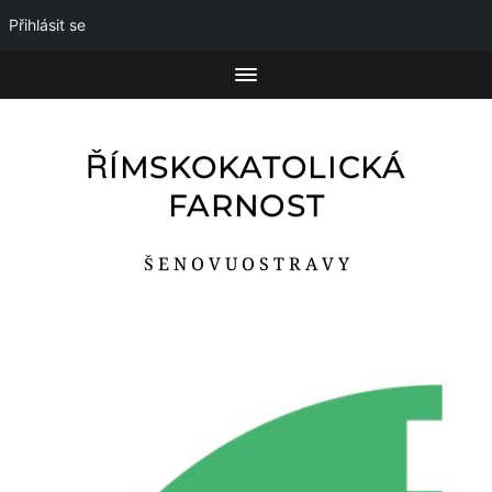
Přihlásit se
ŘÍMSKOKATOLICKÁ
FARNOST
Š E N O V U O S T R A V Y