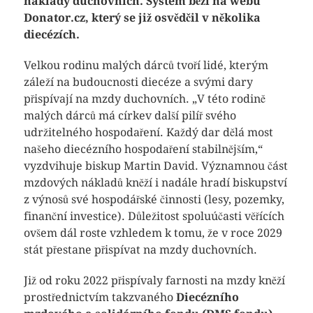
náklady duchovních. Systém běží na webu
Donator.cz, který se již osvědčil v několika
diecézích.
Velkou rodinu malých dárců tvoří lidé, kterým
záleží na budoucnosti diecéze a svými dary
přispívají na mzdy duchovních. „V této rodině
malých dárců má církev další pilíř svého
udržitelného hospodaření. Každý dar dělá most
našeho diecézního hospodaření stabilnějším,“
vyzdvihuje biskup Martin David. Významnou část
mzdových nákladů kněží i nadále hradí biskupství
z výnosů své hospodářské činnosti (lesy, pozemky,
finanční investice). Důležitost spoluúčasti věřících
ovšem dál roste vzhledem k tomu, že v roce 2029
stát přestane přispívat na mzdy duchovních.
Již od roku 2022 přispívaly farnosti na mzdy kněží
prostřednictvím takzvaného
Diecézního