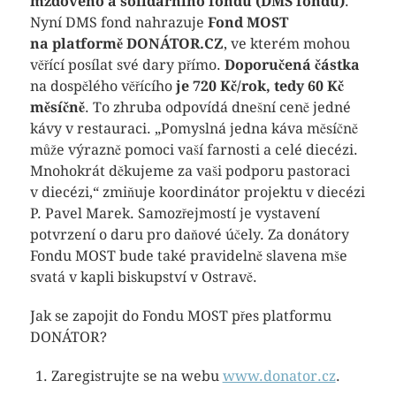
mzdového a solidárního fondu (DMS fondu)
.
Nyní DMS fond nahrazuje
Fond MOST
na platformě DONÁTOR.CZ
, ve kterém mohou
věřící posílat své dary přímo.
Doporučená částka
na dospělého věřícího
je 720 Kč/rok, tedy 60 Kč
měsíčně
. To zhruba odpovídá dnešní ceně jedné
kávy v restauraci. „Pomyslná jedna káva měsíčně
může výrazně pomoci vaší farnosti a celé diecézi.
Mnohokrát děkujeme za vaši podporu pastoraci
v diecézi,“ zmiňuje koordinátor projektu v diecézi
P. Pavel Marek. Samozřejmostí je vystavení
potvrzení o daru pro daňové účely. Za donátory
Fondu MOST bude také pravidelně slavena mše
svatá v kapli biskupství v Ostravě.
Jak se zapojit do Fondu MOST přes platformu
DONÁTOR?
Zaregistrujte se na webu
www.donator.cz
.