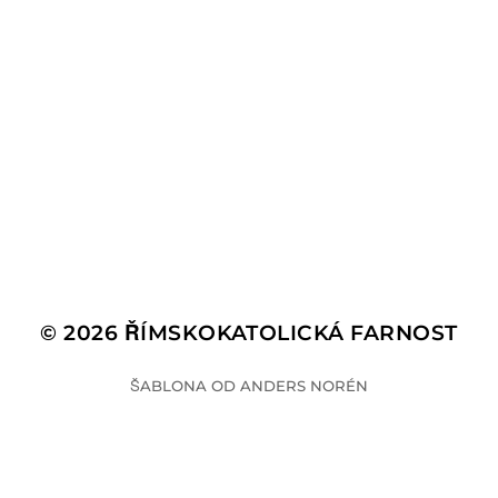
© 2026
ŘÍMSKOKATOLICKÁ FARNOST
ŠABLONA OD
ANDERS NORÉN
This site is protected by
wp-copyrightpro.com