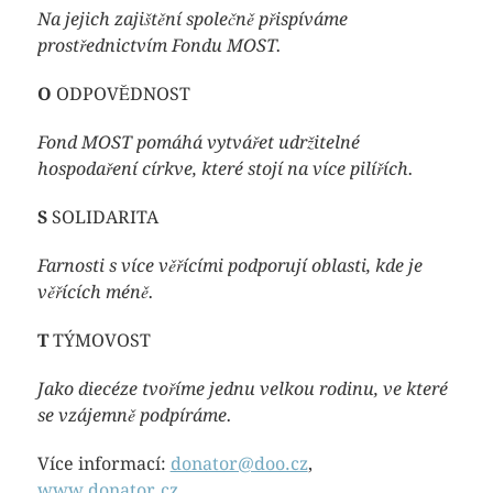
Na jejich zajištění společně přispíváme
prostřednictvím Fondu MOST.
O
ODPOVĚDNOST
Fond MOST pomáhá vytvářet udržitelné
hospodaření církve, které stojí na více pilířích.
S
SOLIDARITA
Farnosti s více věřícími podporují oblasti, kde je
věřících méně.
T
TÝMOVOST
Jako diecéze tvoříme jednu velkou rodinu, ve které
se vzájemně podpíráme.
Více informací:
donator@doo.cz
,
www.donator.cz