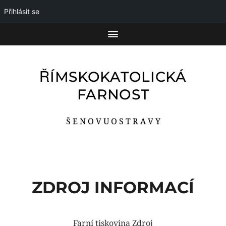
Přihlásit se
ŘÍMSKOKATOLICKÁ
FARNOST
Š E N O V U O S T R A V Y
ZDROJ INFORMACÍ
Farní tiskovina Zdroj