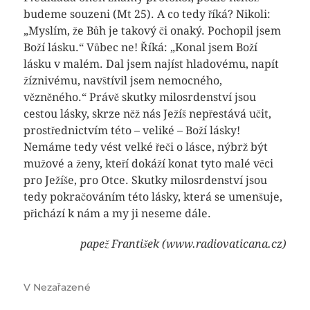
budeme souzeni (Mt 25). A co tedy říká? Nikoli:
„Myslím, že Bůh je takový či onaký. Pochopil jsem
Boží lásku.“ Vůbec ne! Říká: „Konal jsem Boží
lásku v malém. Dal jsem najíst hladovému, napít
žíznivému, navštívil jsem nemocného,
vězněného.“ Právě skutky milosrdenství jsou
cestou lásky, skrze něž nás Ježíš nepřestává učit,
prostřednictvím této – veliké – Boží lásky!
Nemáme tedy vést velké řeči o lásce, nýbrž být
mužové a ženy, kteří dokáží konat tyto malé věci
pro Ježíše, pro Otce. Skutky milosrdenství jsou
tedy pokračováním této lásky, která se umenšuje,
přichází k nám a my ji neseme dále.
papež František (www.radiovaticana.cz)
V
Nezařazené