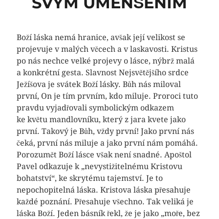
SVÝM UMENŠENÍM
Boží láska nemá hranice, avšak její velikost se
projevuje v malých věcech a v laskavosti. Kristus
po nás nechce velké projevy o lásce, nýbrž malá
a konkrétní gesta. Slavnost Nejsvětějšího srdce
Ježíšova je svátek Boží lásky. Bůh nás miloval
první, On je tím prvním, kdo miluje. Proroci tuto
pravdu vyjadřovali symbolickým odkazem
ke květu mandlovníku, který z jara kvete jako
první. Takový je Bůh, vždy první! Jako první nás
čeká, první nás miluje a jako první nám pomáhá.
Porozumět Boží lásce však není snadné. Apoštol
Pavel odkazuje k „nevystižitelnému Kristovu
bohatství“, ke skrytému tajemství. Je to
nepochopitelná láska. Kristova láska přesahuje
každé poznání. Přesahuje všechno. Tak veliká je
láska Boží. Jeden básník řekl, že je jako „moře, bez