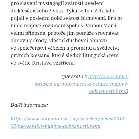
pro slavení mystagogií svátostí uvedení
do křesťanského života. Týká se to i těch, kdo
přijali v poslední době svátost biřmování. Pro ně
bude májové rozjímaní spolu s Pannou Marii
velmi přínosné, protože jim pomůže srovnávat
obnovu přírody, vlastní duchovní obnovu
ve společenství věřících a proměnu a svědectví
prvních křesťanů, které sledují liturgická čtení
ve světle Kristova vzkříšení.
(převzato z
http://www.nove-
straseci.eu/informacni-a-ostatni/majove-
poboznosti.html
)
Další informace:
https://www.vaticannews.va/cs/cirkev/news/2018-
05/jak-vznikly-majove-poboznosti.html