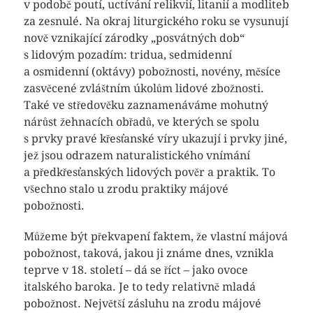
v podobě poutí, uctívání relikvií, litanií a modliteb
za zesnulé. Na okraj liturgického roku se vysunují
nově vznikající zárodky „posvátných dob“
s lidovým pozadím: tridua, sedmidenní
a osmidenní (oktávy) pobožnosti, novény, měsíce
zasvěcené zvláštním úkolům lidové zbožnosti.
Také ve středověku zaznamenáváme mohutný
nárůst žehnacích obřadů, ve kterých se spolu
s prvky pravé křesťanské víry ukazují i prvky jiné,
jež jsou odrazem naturalistického vnímání
a předkřesťanských lidových pověr a praktik. To
všechno stalo u zrodu praktiky májové
pobožnosti.
Můžeme být překvapení faktem, že vlastní májová
pobožnost, taková, jakou ji známe dnes, vznikla
teprve v 18. století – dá se říct – jako ovoce
italského baroka. Je to tedy relativně mladá
pobožnost. Největší zásluhu na zrodu májové