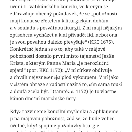
učení II. vatikánského koncilu, ve kterým se
zdůrazňuje obecný požadavek, že se „pobožnosti
mají konat se zřetelem k liturgickým dobám
a v souladu s posvátnou liturgií. Z ní mají nějakým
způsobem vycházet a k ní přivádět lid, neboť ona
je svou povahou daleko převyšuje“ (KKC 1675).
Konkrétně jedná se o to, aby také v májové
pobožnosti dostalo první místo tajemství Ježíše
Krista, s kterým Panna Maria „je nerozlučně
spjatá“ (por. KKC 1172): „V ní církev obdivuje
a chválí nejvznešenější plod vykoupení. V ní jako
v čistém obraze s radostí nazírá to, čím sama touží
a doufá zcela být.“ (tamtéž č. 1172) Je to vlastně
kánon dnešní mariánské úcty.
Když rozvineme koncilní myšlenku a aplikujeme
ji na májovou pobožnost, zdá se, že bude velice
účelné, když spojíme požadavky liturgie