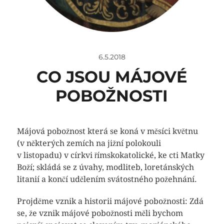
6.5.2018
CO JSOU MÁJOVÉ
POBOŽNOSTI
Májová pobožnost která se koná v měsíci květnu
(v některých zemích na jižní polokouli
v listopadu) v církvi římskokatolické, ke cti Matky
Boží; skládá se z úvahy, modliteb, loretánských
litanií a končí udělením svátostného požehnání.
Projděme vznik a historii májové pobožnosti: Zdá
se, že vznik májové pobožnosti měli bychom