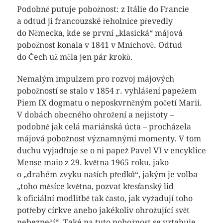
Podobně putuje pobožnost: z Itálie do Francie
a odtud ji francouzské řeholnice převedly
do Německa, kde se první „klasická“ májová
pobožnost konala v 1841 v Mnichově. Odtud
do Čech už měla jen pár kroků.
Nemalým impulzem pro rozvoj májových
pobožností se stalo v 1854 r. vyhlášení papežem
Piem IX dogmatu o neposkvrněným početí Marii.
V dobách obecného ohrožení a nejistoty –
podobně jak celá mariánská úcta – procházela
májová pobožnost významnými momenty. V tom
duchu vyjadřuje se o ni papež Pavel VI v encyklice
Mense maio z 29. května 1965 roku, jako
o „drahém zvyku naších předků“, jakým je volba
„toho měsíce května, pozvat křesťanský lid
k oficiální modlitbě tak často, jak vyžadují toho
potřeby církve anebo jakékoliv ohrožující svět
nebezpečí“. Také na tuto pobožnost se vztahuje