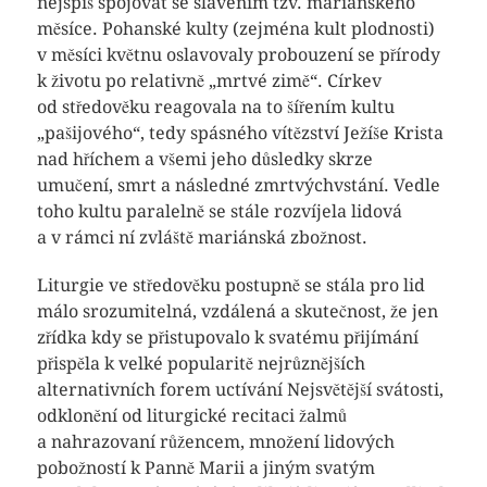
nejspíš spojovat se slavením tzv. mariánského
měsíce. Pohanské kulty (zejména kult plodnosti)
v měsíci květnu oslavovaly probouzení se přírody
k životu po relativně „mrtvé zimě“. Církev
od středověku reagovala na to šířením kultu
„pašijového“, tedy spásného vítězství Ježíše Krista
nad hříchem a všemi jeho důsledky skrze
umučení, smrt a následné zmrtvýchvstání. Vedle
toho kultu paralelně se stále rozvíjela lidová
a v rámci ní zvláště mariánská zbožnost.
Liturgie ve středověku postupně se stála pro lid
málo srozumitelná, vzdálená a skutečnost, že jen
zřídka kdy se přistupovalo k svatému přijímání
přispěla k velké popularitě nejrůznějších
alternativních forem uctívání Nejsvětější svátosti,
odklonění od liturgické recitaci žalmů
a nahrazovaní růžencem, množení lidových
pobožností k Panně Marii a jiným svatým