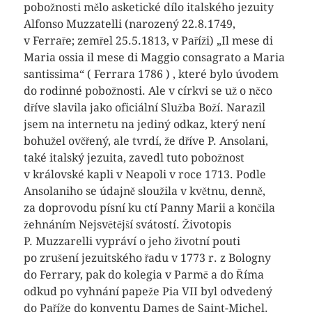
pobožnosti mělo asketické dílo italského jezuity
Alfonso Muzzatelli (narozený 22.8.1749,
v Ferraře; zemřel 25.5.1813, v Paříži) „Il mese di
Maria ossia il mese di Maggio consagrato a Maria
santissima“ ( Ferrara 1786 ) , které bylo úvodem
do rodinné pobožnosti. Ale v církvi se už o něco
dříve slavila jako oficiální Služba Boží. Narazil
jsem na internetu na jediný odkaz, který není
bohužel ověřený, ale tvrdí, že dříve P. Ansolani,
také italský jezuita, zavedl tuto pobožnost
v královské kapli v Neapoli v roce 1713. Podle
Ansolaniho se údajně sloužila v květnu, denně,
za doprovodu písní ku ctí Panny Marii a končila
žehnáním Nejsvětější svátostí. Životopis
P. Muzzarelli vypráví o jeho životní pouti
po zrušení jezuitského řadu v 1773 r. z Bologny
do Ferrary, pak do kolegia v Parmě a do Říma
odkud po vyhnání papeže Pia VII byl odvedený
do Paříže do konventu Dames de Saint-Michel.