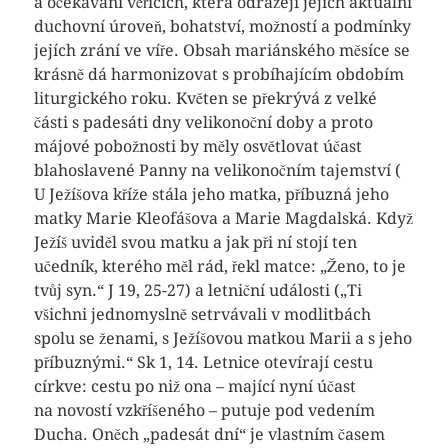
a očekávání věřících, která odrážejí jejích aktuální
duchovní úroveň, bohatství, možností a podmínky
jejích zrání ve víře. Obsah mariánského měsíce se
krásně dá harmonizovat s probíhajícím obdobím
liturgického roku. Květen se překrývá z velké
části s padesáti dny velikonoční doby a proto
májové pobožnosti by měly osvětlovat účast
blahoslavené Panny na velikonočním tajemství (
U Ježíšova kříže stála jeho matka, příbuzná jeho
matky Marie Kleofášova a Marie Magdalská. Když
Ježíš uviděl svou matku a jak při ní stojí ten
učedník, kterého měl rád, řekl matce: „Ženo, to je
tvůj syn.“ J 19, 25-27) a letniční události („Ti
všichni jednomyslně setrvávali v modlitbách
spolu se ženami, s Ježíšovou matkou Marii a s jeho
příbuznými.“ Sk 1, 14. Letnice otevírají cestu
církve: cestu po niž ona – mající nyní účast
na novostí vzkříšeného – putuje pod vedením
Ducha. Oněch „padesát dní“ je vlastním časem