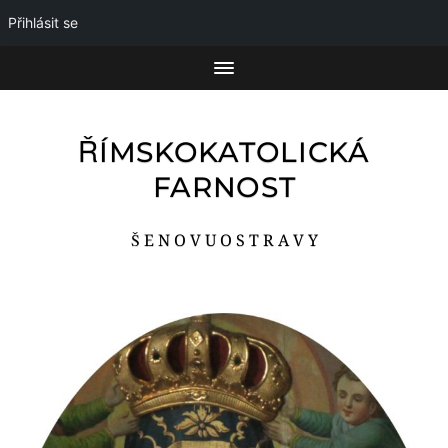
Přihlásit se
ŘÍMSKOKATOLICKÁ
FARNOST
Š E N O V U O S T R A V Y