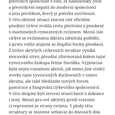
přesvědčit společnost o tom, že náboženský život
a přesvědčení nepatří do moderní společnosti
a jsou přežitkem, který je potřeba zavrhnout.
V této obtížné situaci značná část oficiálně
působící církve zvolila cestu přežívání a působení
v mantinelech vymezených režimem. Menší část
církve se režimnímu diktátu odmítala podřídit,
a proto volila utajené až ilegální formy působení.
Z těchto skrytých církevních struktur vyniká
moravská větev, původně zformovaná kolem tajně
vysvěceného biskupa Felixe Davídka. Vyjímečná
byla nejen rozsahem aktivit, jak mimo jiné svědčí
stovky tajně vysvěcených duchovních v tomto
okruhu, ale také hledáním nových forem
pastorace a fungování církevního společenství.
V této skupině byli svěceni ženatí kněží a dokonce
i ženy. Mnozí pro své aktivity prošli vězením
či represemi ze strany režimu. S plody této
struktury se můžeme setkávat do dnešních dnů.