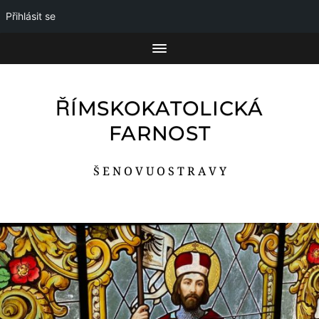
Přihlásit se
ŘÍMSKOKATOLICKÁ
FARNOST
Š E N O V U O S T R A V Y