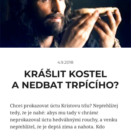
4.9.2018
KRÁŠLIT KOSTEL
A NEDBAT TRPÍCÍHO?
Chceš prokazovat úctu Kristovu tělu? Nepřehlížej
tedy, že je nahé: abys mu tady v chrámě
neprokazoval úctu hedvábnými rouchy, a venku
nepřehlížel, že je deptá zima a nahota. Kdo