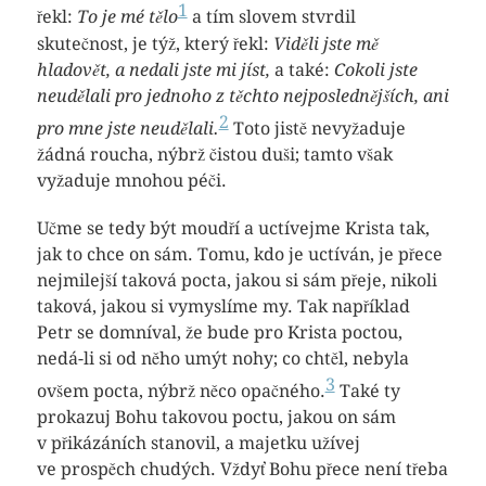
1
řekl:
To je mé tělo
a tím slovem stvrdil
skutečnost, je týž, který řekl:
Viděli jste mě
hladovět, a nedali jste mi jíst,
a také:
Cokoli jste
neudělali pro jednoho z těchto nejposlednějších, ani
2
pro mne jste neudělali.
Toto jistě nevyžaduje
žádná roucha, nýbrž čistou duši; tamto však
vyžaduje mnohou péči.
Učme se tedy být moudří a uctívejme Krista tak,
jak to chce on sám. Tomu, kdo je uctíván, je přece
nejmilejší taková pocta, jakou si sám přeje, nikoli
taková, jakou si vymyslíme my. Tak například
Petr se domníval, že bude pro Krista poctou,
nedá-li si od něho umýt nohy; co chtěl, nebyla
3
ovšem pocta, nýbrž něco opačného.
Také ty
prokazuj Bohu takovou poctu, jakou on sám
v přikázáních stanovil, a majetku užívej
ve prospěch chudých. Vždyť Bohu přece není třeba