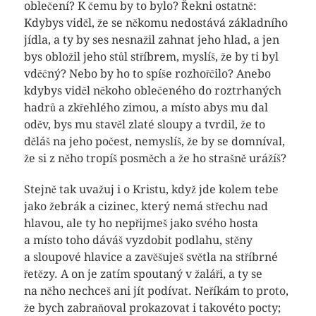
oblečení? K čemu by to bylo? Řekni ostatně:
Kdybys viděl, že se někomu nedostává základního
jídla, a ty by ses nesnažil zahnat jeho hlad, a jen
bys obložil jeho stůl stříbrem, myslíš, že by ti byl
vděčný? Nebo by ho to spíše rozhořčilo? Anebo
kdybys viděl někoho oblečeného do roztrhaných
hadrů a zkřehlého zimou, a místo abys mu dal
oděv, bys mu stavěl zlaté sloupy a tvrdil, že to
děláš na jeho počest, nemyslíš, že by se domníval,
že si z něho tropíš posměch a že ho strašně urážíš?
Stejně tak uvažuj i o Kristu, když jde kolem tebe
jako žebrák a cizinec, který nemá střechu nad
hlavou, ale ty ho nepřijmeš jako svého hosta
a místo toho dáváš vyzdobit podlahu, stěny
a sloupové hlavice a zavěšuješ světla na stříbrné
řetězy. A on je zatím spoutaný v žaláři, a ty se
na něho nechceš ani jít podívat. Neříkám to proto,
že bych zabraňoval prokazovat i takovéto pocty;