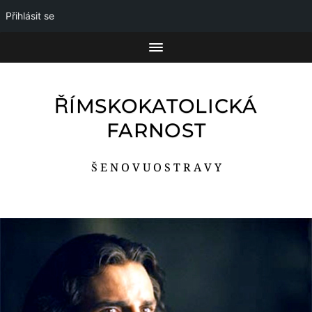
Přihlásit se
ŘÍMSKOKATOLICKÁ
FARNOST
Š E N O V U O S T R A V Y