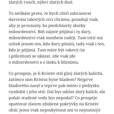
zlatých rouch, nýbrž zlatých duší.
To neříkám proto, že bych chtěl zabraňovat
darování takových věcí chrámu, požaduji však,
aby je provázely, ba předcházely skutky
milosrdenství. Bůh zajisté přijímá i ty dary,
milosrdenství však mnohem raději. Tam totiž má
užitek jenom ten, kdo dary přináší, tady však i ten,
kdo je přijímá. Tam může být takový čin
i příležitostí se ukázat, zde však jde
o milosrdenství a o lásku k bližnímu.
Co prospěje, je-li Kristův stůl plný zlatých kalichů,
zatímco sám Kristus hyne hladem? Nejprve
hladového nasyť a teprve pak můžeš z přebytku
vyzdobit i jeho stůl. Dal bys udělat zlatý kalich, ale
pohár studené vody bys nepodal? Co prospěje
opatřovat zlatem zdobené pokrývky na Kristův
oltář, jemu však neposkytnout ani to nejnutnější