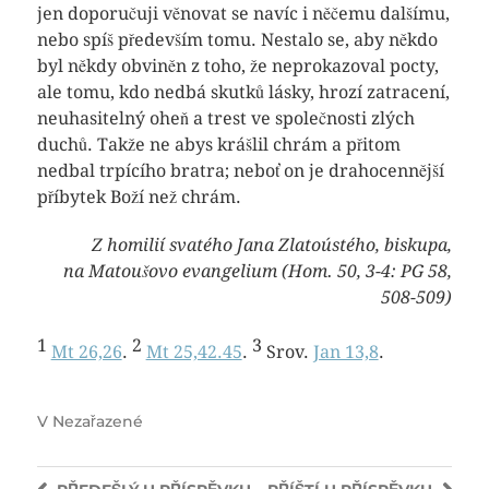
jen doporučuji věnovat se navíc i něčemu dalšímu,
nebo spíš především tomu. Nestalo se, aby někdo
byl někdy obviněn z toho, že neprokazoval pocty,
ale tomu, kdo nedbá skutků lásky, hrozí zatracení,
neuhasitelný oheň a trest ve společnosti zlých
duchů. Takže ne abys krášlil chrám a přitom
nedbal trpícího bratra; neboť on je drahocennější
příbytek Boží než chrám.
Z homilií svatého Jana Zlatoústého, biskupa,
na Matoušovo evangelium (Hom. 50, 3-4: PG 58,
508-509)
1
2
3
Mt 26,26
.
Mt 25,42.45
.
Srov.
Jan 13,8
.
V
Nezařazené