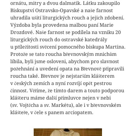
ornátu, mitry a dvou dalmatik. Látku zakoupilo
Biskupství Ostravsko-Opavské a naše farnost
uhradila ušití liturgických rouch a jejich zdobení.
Výzdoba byla provedena malbou paní Marie
Drozdové. Naše farnost se podílela na vzniku 20
liturgických rouch do ostravské katedrály
u příležitosti svěcení pomocného biskupa Martina.
Protože se tato roucha břevnovským mnichům
líbila, byli jsme osloveni, abychom pro slavnost
požehnání a uvedení opata na Břevnově připravili
roucha také. Břevnov je nejstarším klášterem
v českých zemích a nyní rozvíjí opět pestrou
činnost. Věříme, že tímto darem a touto podporou
klášteru máme další přímluvce nejen v nebi
(sv. Vojtěcha a sv. Markétu), ale i v břevnovském
klášteře, v čele s panem arciopatem.