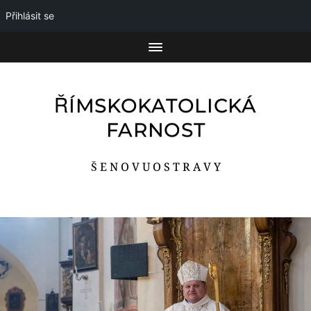
Přihlásit se
ŘÍMSKOKATOLICKÁ
FARNOST
Š E N O V U O S T R A V Y