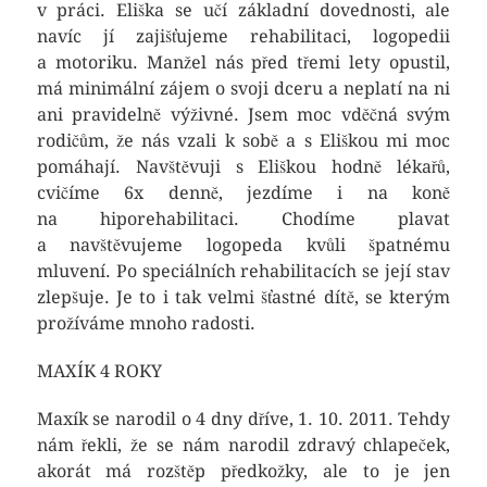
v práci. Eliška se učí základní dovednosti, ale
navíc jí zajišťujeme rehabilitaci, logopedii
a motoriku. Manžel nás před třemi lety opustil,
má minimální zájem o svoji dceru a neplatí na ni
ani pravidelně výživné. Jsem moc vděčná svým
rodičům, že nás vzali k sobě a s Eliškou mi moc
pomáhají. Navštěvuji s Eliškou hodně lékařů,
cvičíme 6x denně, jezdíme i na koně
na hiporehabilitaci. Chodíme plavat
a navštěvujeme logopeda kvůli špatnému
mluvení. Po speciálních rehabilitacích se její stav
zlepšuje. Je to i tak velmi šťastné dítě, se kterým
prožíváme mnoho radosti.
MAXÍK 4 ROKY
Maxík se narodil o 4 dny dříve, 1. 10. 2011. Tehdy
nám řekli, že se nám narodil zdravý chlapeček,
akorát má rozštěp předkožky, ale to je jen