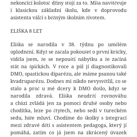
nekončící kolotoč dřiny stojí za to. Míša navštěvuje
i klasickou základní školu, kde v doprovodu
asistenta válčí s běžným školním životem.
ELIŠKA 8 LET
Eliška se narodila v 38. týdnu po umělém
oplodnění. Když se začala pokoušet o první krůčky,
viděla jsem, že se nepouští nábytku a že začíná
stát na špičkách. V roce a půl jí diagnostikovali
DMO, spastickou diparézu, ale máme psanou také
kvadruparézu. Dodnes mi nikdo nevysvětlil, co se
stalo a proč u mé dcery k DMO došlo, když se
narodila zdravá. Eliška neudrží rovnováhu
a chůzi zvládá jen za pomoci druhé osoby nebo
chodítka, leze po čtyřech, nebo sedí v tureckém
sedu, hůře mluví. Chodíme do školky s integrací
mezi zdravé děti s asistentem pedagoga, který jí
pomáhá, zatím co já jsem na zkrácený úvazek