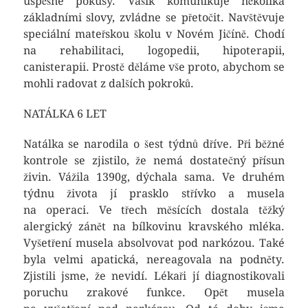
úspěšné pokusy. Vašík komunikuje několika
základními slovy, zvládne se přetočit. Navštěvuje
speciální mateřskou školu v Novém Jičíně. Chodí
na rehabilitaci, logopedii, hipoterapii,
canisterapii. Prostě děláme vše proto, abychom se
mohli radovat z dalších pokroků.
NATÁLKA 6 LET
Natálka se narodila o šest týdnů dříve. Při běžné
kontrole se zjistilo, že nemá dostatečný přísun
živin. Vážila 1390g, dýchala sama. Ve druhém
týdnu života jí prasklo střívko a musela
na operaci. Ve třech měsících dostala těžký
alergický zánět na bílkovinu kravského mléka.
Vyšetření musela absolvovat pod narkózou. Také
byla velmi apatická, nereagovala na podněty.
Zjistili jsme, že nevidí. Lékaři jí diagnostikovali
poruchu zrakové funkce. Opět musela