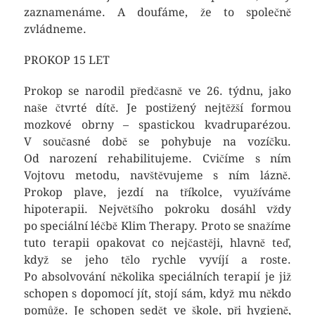
zaznamenáme. A doufáme, že to společně
zvládneme.
PROKOP 15 LET
Prokop se narodil předčasně ve 26. týdnu, jako
naše čtvrté dítě. Je postižený nejtěžší formou
mozkové obrny – spastickou kvadruparézou.
V současné době se pohybuje na vozíčku.
Od narození rehabilitujeme. Cvičíme s ním
Vojtovu metodu, navštěvujeme s ním lázně.
Prokop plave, jezdí na tříkolce, využíváme
hipoterapii. Největšího pokroku dosáhl vždy
po speciální léčbě Klim Therapy. Proto se snažíme
tuto terapii opakovat co nejčastěji, hlavně teď,
když se jeho tělo rychle vyvíjí a roste.
Po absolvování několika speciálních terapií je již
schopen s dopomocí jít, stojí sám, když mu někdo
pomůže. Je schopen sedět ve škole, při hygieně,