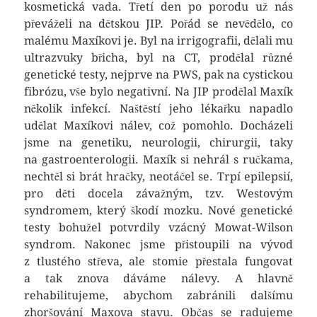
kosmetická vada. Třetí den po porodu už nás
převáželi na dětskou JIP. Pořád se nevědělo, co
malému Maxíkovi je. Byl na irrigografii, dělali mu
ultrazvuky břicha, byl na CT, prodělal různé
genetické testy, nejprve na PWS, pak na cystickou
fibrózu, vše bylo negativní. Na JIP prodělal Maxík
několik infekcí. Naštěstí jeho lékařku napadlo
udělat Maxíkovi nálev, což pomohlo. Docházeli
jsme na genetiku, neurologii, chirurgii, taky
na gastroenterologii. Maxík si nehrál s ručkama,
nechtěl si brát hračky, neotáčel se. Trpí epilepsií,
pro děti docela závažným, tzv. Westovým
syndromem, který škodí mozku. Nové genetické
testy bohužel potvrdily vzácný Mowat-Wilson
syndrom. Nakonec jsme přistoupili na vývod
z tlustého střeva, ale stomie přestala fungovat
a tak znova dáváme nálevy. A hlavně
rehabilitujeme, abychom zabránili dalšímu
zhoršování Maxova stavu. Občas se radujeme