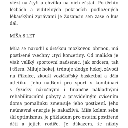
vlézt na čtyři a chvilku na nich zůstat. Po těchto
léčbách a viditelných pokrocích podložených
lékařskými zprávami je Zuzančin sen zase o kus
dál.
MÍŠA 8 LET
Míša se narodil s dětskou mozkovou obrnou, má
postižené všechny čtyři končetiny. Od malička je
však veliký sportovní nadšenec, jak srdcem, tak
i tělem. Miluje hokej, trénuje sledge hokej, závodí
na tříkolce, zkouší vozíčkářský basketbal a dělá
atletiku. Jeho nadšení pro sport v kombinaci
s fyzicky náročnými i finančně nákladnými
rehabilitačními pobyty a pravidelným cvičením
doma pomalinku zmenšuje jeho postižení. Jeho
neúnavná energie je nakažlivá. Míša kolem sebe
šíří optimismus, je příkladem pro ostatní postižené
děti a jejich rodiče. Je důkazem, že nikdy