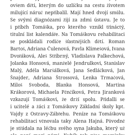
ovšem děti, kterým do uzlíčku na cestu životem
milující náruč nepřibalil. Mají hned dvojí smůlu.
Se svými diagnózami žijí za zdmi ústavu. Je to
i příběh Tomáška, pro kterého vznikl třináctý,
titulní list kalendáře. Na Tomáškovu rehabilitaci
se poskládali rodiče šťastnějších dětí. Roman
Bartoš, Adriana Čulenová, Pavla Klimešová, Ivana
Dvořáková, Aleš Stříbrný, Vladislava Palkechová,
Jolanka Honsová, manželé Jendrulkovi, Stanislav
Malý, Adéla Maršálková, Jana Sedláčková, Jan
Šnajder, Adriana Štrossová, Lenka Trmačová,
Miloš Svoboda, Blanka Honsová, Martina
Krákorová, Michaela Pěnčíková, Petra Jiranková
vzkazují Tomáškovi, že drží spolu. Přidalli se
i učitelé a žáci z Tomáškovy Základní školy kpt.
Vajdy z Ostravy-Zábřehu. Peníze na Tomáškovu
rehabilitaci věnovala taky Alena Hajná. Původně
je střádala na léčbu svého syna Jakuba, který už