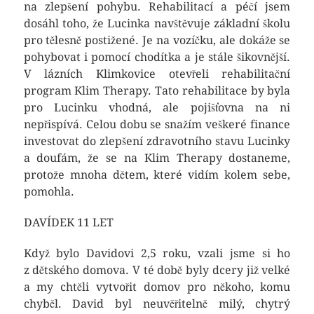
na zlepšení pohybu. Rehabilitací a péčí jsem
dosáhl toho, že Lucinka navštěvuje základní školu
pro tělesně postižené. Je na vozíčku, ale dokáže se
pohybovat i pomocí chodítka a je stále šikovnější.
V lázních Klimkovice otevřeli rehabilitační
program Klim Therapy. Tato rehabilitace by byla
pro Lucinku vhodná, ale pojišťovna na ni
nepřispívá. Celou dobu se snažím veškeré finance
investovat do zlepšení zdravotního stavu Lucinky
a doufám, že se na Klim Therapy dostaneme,
protože mnoha dětem, které vidím kolem sebe,
pomohla.
DAVÍDEK 11 LET
Když bylo Davidovi 2,5 roku, vzali jsme si ho
z dětského domova. V té době byly dcery již velké
a my chtěli vytvořit domov pro někoho, komu
chyběl. David byl neuvěřitelně milý, chytrý