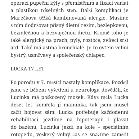
operaci pupeční kýly s přemístěním a fixací varlat
a plastikou tříselných stěn. Další komplikací je
Marečkova těžká kombinovaná alergie. Musíme
s ním dodržovat přísný dietní režim, bezlepkovou,
bezmléčnou a bezvaječnou dietu. Kromě toho je
také alergický na prach, pyly, roztoče, zvířecí srst
atd. Také má astma bronchiale. Je to ovšem velmi
bystrý, usměvavý a společenský chlapec.
LUCKA 17 LET
Po porodu v 7. měsíci nastaly komplikace. Později
jsme se během vyšetření u neurologa dověděli, že
Lucinka má poškozený mozek. Když měla Lucka
deset let, zemřela jí maminka, tak jsem musel
začít bojovat sám. Lucka potřebuje každodenní
rehabilitaci, jezdíme na hipoterapii i plavat
do bazénu, Lucinka jezdí na kole – speciálním
rotopedu, veškerý volný čas se snažíme zaměřit