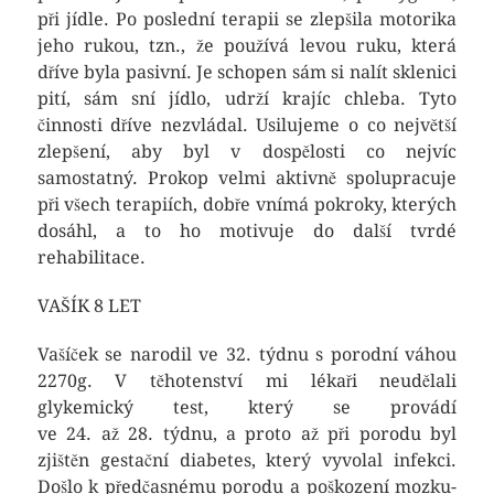
při jídle. Po poslední terapii se zlepšila motorika
jeho rukou, tzn., že používá levou ruku, která
dříve byla pasivní. Je schopen sám si nalít sklenici
pití, sám sní jídlo, udrží krajíc chleba. Tyto
činnosti dříve nezvládal. Usilujeme o co největší
zlepšení, aby byl v dospělosti co nejvíc
samostatný. Prokop velmi aktivně spolupracuje
při všech terapiích, dobře vnímá pokroky, kterých
dosáhl, a to ho motivuje do další tvrdé
rehabilitace.
VAŠÍK 8 LET
Vašíček se narodil ve 32. týdnu s porodní váhou
2270g. V těhotenství mi lékaři neudělali
glykemický test, který se provádí
ve 24. až 28. týdnu, a proto až při porodu byl
zjištěn gestační diabetes, který vyvolal infekci.
Došlo k předčasnému porodu a poškození mozku-