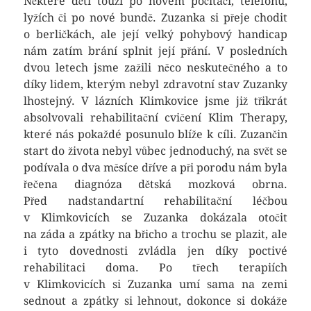
Některé děti touží po novém počítači, telefonu,
lyžích či po nové bundě. Zuzanka si přeje chodit
o berličkách, ale její velký pohybový handicap
nám zatím brání splnit její přání. V posledních
dvou letech jsme zažili něco neskutečného a to
díky lidem, kterým nebyl zdravotní stav Zuzanky
lhostejný. V lázních Klimkovice jsme již třikrát
absolvovali rehabilitační cvičení Klim Therapy,
které nás pokaždé posunulo blíže k cíli. Zuzančin
start do života nebyl vůbec jednoduchý, na svět se
podívala o dva měsíce dříve a při porodu nám byla
řečena diagnóza dětská mozková obrna.
Před nadstandartní rehabilitační léčbou
v Klimkovicích se Zuzanka dokázala otočit
na záda a zpátky na břicho a trochu se plazit, ale
i tyto dovednosti zvládla jen díky poctivé
rehabilitaci doma. Po třech terapiích
v Klimkovicích si Zuzanka umí sama na zemi
sednout a zpátky si lehnout, dokonce si dokáže