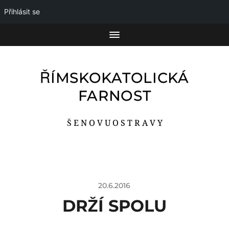
Přihlásit se
ŘÍMSKOKATOLICKÁ
FARNOST
Š E N O V U O S T R A V Y
20.6.2016
DRŽÍ SPOLU