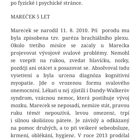
po fyzické i psychické stránce.
MAREČEK 5 LET
Mareček se narodil 11. 8. 2010. Při porodu mu
byla způsobena tzv. paréza brachiálního plexu.
Okolo třetího měsíce se začaly u Marečka
projevovat vývojové svalové problémy. Nemohl
se vzepřít na rukou, zvedat hlavičku, nožky,
později ani otáčet a posazovat se. Absolvoval řadu
vyšetření a byla určena diagnóza kognitivní
myopatie. Jde o vrozenou formu svalového
onemocnění. Lékaři u něj zjistili i Dandy-Walkerův
syndrom, vzácnou nemoc, která postihuje vývoj
mozku. Mareček se neposadí, nemůže stát, pravou
ruku téměř nepoužívá, levou omezeně, trpí
i silnou skoliózou páteře. Je závislý a odkázaný
na pomoc druhých, a to při veškeré sebeobsluze,
krmení, oblékání, hygieně. V roce 2013 prodělal