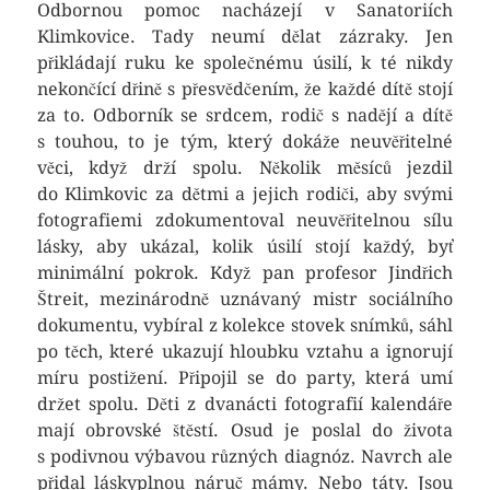
Odbornou pomoc nacházejí v Sanatoriích
Klimkovice. Tady neumí dělat zázraky. Jen
přikládají ruku ke společnému úsilí, k té nikdy
nekončící dřině s přesvědčením, že každé dítě stojí
za to. Odborník se srdcem, rodič s nadějí a dítě
s touhou, to je tým, který dokáže neuvěřitelné
věci, když drží spolu. Několik měsíců jezdil
do Klimkovic za dětmi a jejich rodiči, aby svými
fotografiemi zdokumentoval neuvěřitelnou sílu
lásky, aby ukázal, kolik úsilí stojí každý, byť
minimální pokrok. Když pan profesor Jindřich
Štreit, mezinárodně uznávaný mistr sociálního
dokumentu, vybíral z kolekce stovek snímků, sáhl
po těch, které ukazují hloubku vztahu a ignorují
míru postižení. Připojil se do party, která umí
držet spolu. Děti z dvanácti fotografií kalendáře
mají obrovské štěstí. Osud je poslal do života
s podivnou výbavou různých diagnóz. Navrch ale
přidal láskyplnou náruč mámy. Nebo táty. Jsou