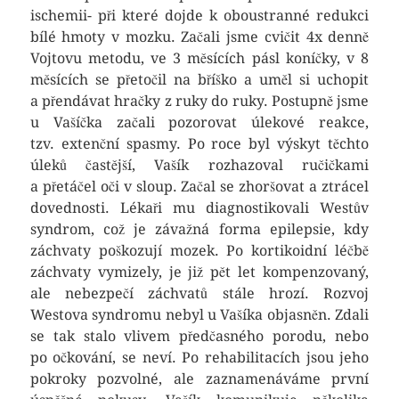
ischemii- při které dojde k oboustranné redukci
bílé hmoty v mozku. Začali jsme cvičit 4x denně
Vojtovu metodu, ve 3 měsících pásl koníčky, v 8
měsících se přetočil na bříško a uměl si uchopit
a přendávat hračky z ruky do ruky. Postupně jsme
u Vašíčka začali pozorovat úlekové reakce,
tzv. extenční spasmy. Po roce byl výskyt těchto
úleků častější, Vašík rozhazoval ručičkami
a přetáčel oči v sloup. Začal se zhoršovat a ztrácel
dovednosti. Lékaři mu diagnostikovali Westův
syndrom, což je závažná forma epilepsie, kdy
záchvaty poškozují mozek. Po kortikoidní léčbě
záchvaty vymizely, je již pět let kompenzovaný,
ale nebezpečí záchvatů stále hrozí. Rozvoj
Westova syndromu nebyl u Vašíka objasněn. Zdali
se tak stalo vlivem předčasného porodu, nebo
po očkování, se neví. Po rehabilitacích jsou jeho
pokroky pozvolné, ale zaznamenáváme první