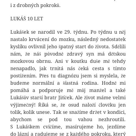
i z drobných pokroků.
LUKÁŠ 10 LET
Lukášek se narodil ve 29. týdnu. Po týdnu u něj
nastalo krvácení do mozku, následný nedostatek
kyslíku ovlivnil jeho špatný start do života. Sdělili
nám, že náš původně zdravý syn má dětskou
mozkovou obrnu. Ani v koutku duše mě tehdy
nenapadlo, jak trnitá nás čeká cesta s tímto
postižením. Přes tu diagnózu jsem si myslela, že
budeme normální a šťastná rodina. Hodně mi
pomáhá a podporuje mě můj manžel a také
Lukášův starší bratr Jiříček. Ale život máme velmi
výjimečný! Říká se, že osud naloží člověku jen
tolik, kolik unese. Tak se snažíme držet v kondici,
abychom se pod tou vahou nezhroutili.
S Lukáškem cvičíme, masírujeme ho, jezdíme
do lázní a radujeme se z každého pokroku, který