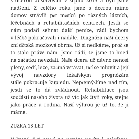
s dcerou absolvovali v srpnu 2013 a byli jsme
nadšeni. Z celého roku jsme s dcerou mimo
domov strávili pět měsíců po různých lázních,
léčebnách a rehabilitačních centrech. Jestli se
nám podaří sehnat další peníze, rádi bychom
v léčbě pokračovali i nadále. Diagnóza naší dcery
zní dětská mozková obrna. Už si neříkáme, proč se
to stalo právě nám. Jsme rádi, že jsme to hned
na začátku nevzdali. Naše dcera už dávno nenosí
pleny, sedí, leze, začíná vstávat, učí se mluvit a její
vývoj navzdory lékařským prognózám
stále pokračuje kupředu. Nepřemýšlíme nad tím,
jestli se to dá zvládnout. Rehabilitace jsou
součástí našeho života už víc jak čtyři roky, stejně
jako práce a rodina. Naší výhrou je už to, že ji
máme.
ZUZKA 15 LET