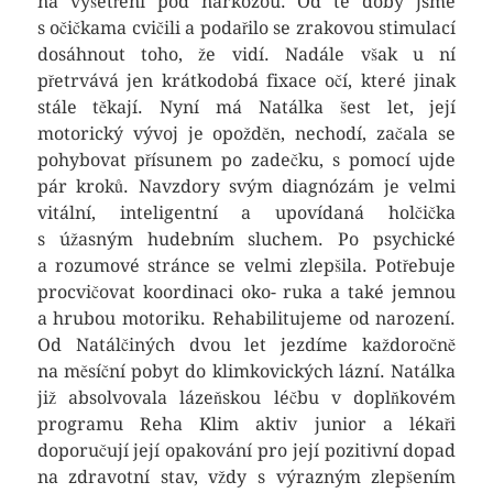
na vyšetření pod narkózou. Od té doby jsme
s očičkama cvičili a podařilo se zrakovou stimulací
dosáhnout toho, že vidí. Nadále však u ní
přetrvává jen krátkodobá fixace očí, které jinak
stále těkají. Nyní má Natálka šest let, její
motorický vývoj je opožděn, nechodí, začala se
pohybovat přísunem po zadečku, s pomocí ujde
pár kroků. Navzdory svým diagnózám je velmi
vitální, inteligentní a upovídaná holčička
s úžasným hudebním sluchem. Po psychické
a rozumové stránce se velmi zlepšila. Potřebuje
procvičovat koordinaci oko- ruka a také jemnou
a hrubou motoriku. Rehabilitujeme od narození.
Od Natálčiných dvou let jezdíme každoročně
na měsíční pobyt do klimkovických lázní. Natálka
již absolvovala lázeňskou léčbu v doplňkovém
programu Reha Klim aktiv junior a lékaři
doporučují její opakování pro její pozitivní dopad
na zdravotní stav, vždy s výrazným zlepšením