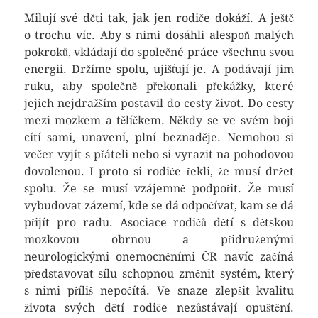
Milují své děti tak, jak jen rodiče dokáží. A ještě
o trochu víc. Aby s nimi dosáhli alespoň malých
pokroků, vkládají do společné práce všechnu svou
energii. Držíme spolu, ujišťují je. A podávají jim
ruku, aby společně překonali překážky, které
jejich nejdražším postavil do cesty život. Do cesty
mezi mozkem a tělíčkem. Někdy se ve svém boji
cítí sami, unavení, plní beznaděje. Nemohou si
večer vyjít s přáteli nebo si vyrazit na pohodovou
dovolenou. I proto si rodiče řekli, že musí držet
spolu. Že se musí vzájemně podpořit. Že musí
vybudovat zázemí, kde se dá odpočívat, kam se dá
přijít pro radu. Asociace rodičů dětí s dětskou
mozkovou obrnou a přidruženými
neurologickými onemocněními ČR navíc začíná
představovat sílu schopnou změnit systém, který
s nimi příliš nepočítá. Ve snaze zlepšit kvalitu
života svých dětí rodiče nezůstávají opuštění.