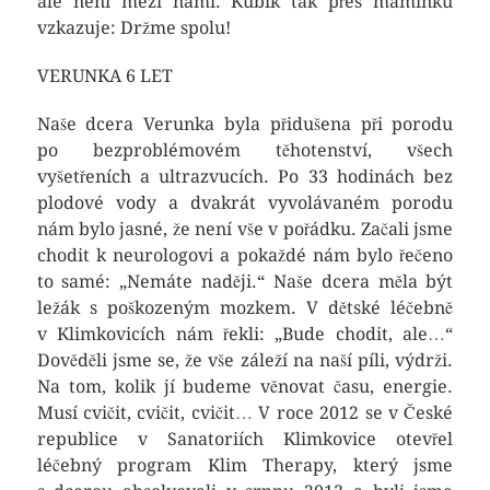
ale není mezi námi. Kubík tak přes maminku
vzkazuje: Držme spolu!
VERUNKA 6 LET
Naše dcera Verunka byla přidušena při porodu
po bezproblémovém těhotenství, všech
vyšetřeních a ultrazvucích. Po 33 hodinách bez
plodové vody a dvakrát vyvolávaném porodu
nám bylo jasné, že není vše v pořádku. Začali jsme
chodit k neurologovi a pokaždé nám bylo řečeno
to samé: „Nemáte naději.“ Naše dcera měla být
ležák s poškozeným mozkem. V dětské léčebně
v Klimkovicích nám řekli: „Bude chodit, ale…“
Dověděli jsme se, že vše záleží na naší píli, výdrži.
Na tom, kolik jí budeme věnovat času, energie.
Musí cvičit, cvičit, cvičit… V roce 2012 se v České
republice v Sanatoriích Klimkovice otevřel
léčebný program Klim Therapy, který jsme