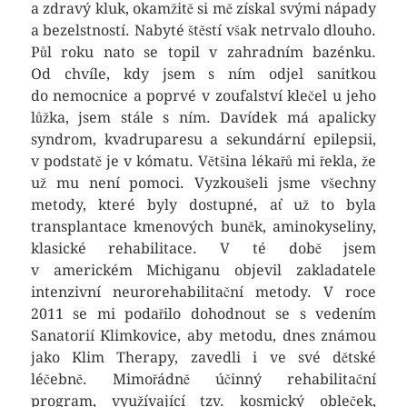
a zdravý kluk, okamžitě si mě získal svými nápady
a bezelstností. Nabyté štěstí však netrvalo dlouho.
Půl roku nato se topil v zahradním bazénku.
Od chvíle, kdy jsem s ním odjel sanitkou
do nemocnice a poprvé v zoufalství klečel u jeho
lůžka, jsem stále s ním. Davídek má apalicky
syndrom, kvadruparesu a sekundární epilepsii,
v podstatě je v kómatu. Většina lékařů mi řekla, že
už mu není pomoci. Vyzkoušeli jsme všechny
metody, které byly dostupné, ať už to byla
transplantace kmenových buněk, aminokyseliny,
klasické rehabilitace. V té době jsem
v americkém Michiganu objevil zakladatele
intenzivní neurorehabilitační metody. V roce
2011 se mi podařilo dohodnout se s vedením
Sanatorií Klimkovice, aby metodu, dnes známou
jako Klim Therapy, zavedli i ve své dětské
léčebně. Mimořádně účinný rehabilitační
program, využívající tzv. kosmický obleček,