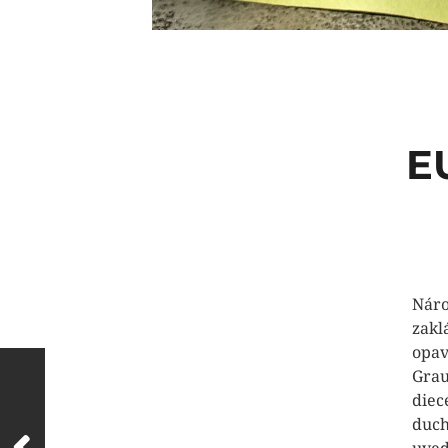
E
Bis
Náro
zakl
opav
Grau
diec
duch