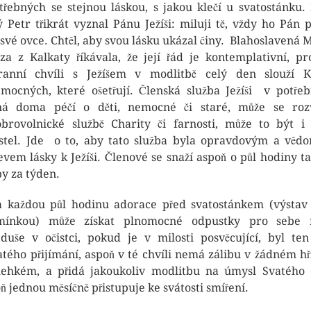
třebných se stejnou láskou, s jakou klečí u svatostánku.
ý Petr třikrát vyznal Pánu Ježíši: miluji tě, vždy ho Pán p
 své ovce. Chtěl, aby svou lásku ukázal činy. Blahoslavená 
za z Kalkaty říkávala, že její řád je kontemplativní, pr
anní chvíli s Ježíšem v modlitbě celý den slouží K
mocných, které ošetřují. Členská služba Ježíši v potře
ná doma péčí o děti, nemocné či staré, může se roz
brovolnické službě Charity či farnosti, může to být i
stel. Jde o to, aby tato služba byla opravdovým a vě
evem lásky k Ježíši. Členové se snaží aspoň o půl hodiny t
by za týden.
a každou půl hodinu adorace před svatostánkem (výstav
mínkou) může získat plnomocné odpustky pro sebe 
duše v očistci, pokud je v milosti posvěcující, byl te
atého přijímání, aspoň v té chvíli nemá zálibu v žádném hř
lehkém, a přidá jakoukoliv modlitbu na úmysl Svatého 
ň jednou měsíčně přistupuje ke svátosti smíření.