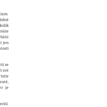
žíšem
Žádné
kolik
 může
láště
i jen
tosti
ší se
i své
istie
vaté,
ež je
ežíši