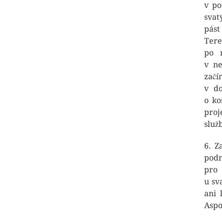
v po
svat
pást
Tere
po r
v ne
začí
v do
o ko
proj
služ
6. Z
pod
pro 
u sv
ani 
Aspo