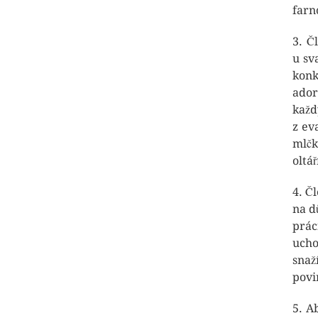
farn
3. Č
u sv
konk
ador
každ
z ev
mlčk
oltář
4. Č
na d
prác
ucho
snaž
povi
5. A