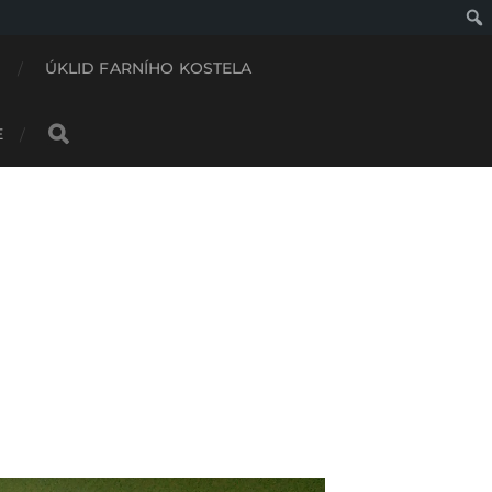
M
ÚKLID FARNÍHO KOSTELA
E