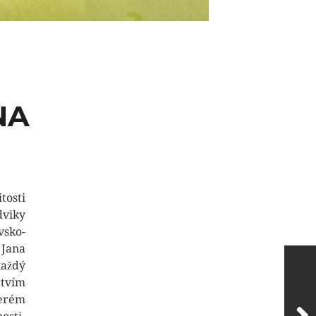
NA
osti
dviky
vsko-
 Jana
každý
ctvím
terém