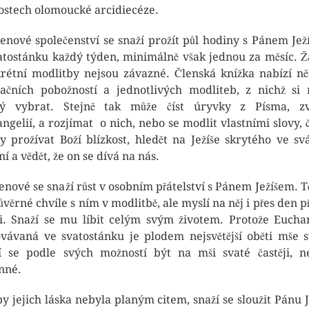
ostech olomoucké arcidiecéze.
lenové společenství se snaží prožít půl hodiny s Pánem Je
atostánku každý týden, minimálně však jednou za měsíc. 
rétní modlitby nejsou závazné. Členská knížka nabízí ně
ačních pobožností a jednotlivých modliteb, z nichž si
ý vybrat. Stejně tak může číst úryvky z Písma, zv
angelií, a rozjímat o nich, nebo se modlit vlastními slovy, č
y prožívat Boží blízkost, hledět na Ježíše skrytého ve svá
ní a vědět, že on se dívá na nás.
lenové se snaží růst v osobním přátelství s Pánem Ježíšem. Tě
ůvěrné chvíle s ním v modlitbě, ale myslí na něj i přes den př
i. Snaží se mu líbit celým svým životem. Protože Euchar
vávaná ve svatostánku je plodem nejsvětější oběti mše s
í se podle svých možností být na mši svaté častěji, n
nné.
by jejich láska nebyla planým citem, snaží se sloužit Pánu J