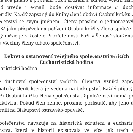
e své jméno a příjmení, rok narození a adresu, včetně farn
ud uvede i e-mail, bude dostávat informace či duch
riály. Každý zapsaný do Knihy členů obdrží Osobní knížku 
ečenství se svým jménem. Členy prosíme o jednorázov
-Kč jako příspěvek na pořízení Osobní knížky člena společen
ý měsíc je v kostele Prozřetelnosti Boží v Šenově sloužen
za všechny členy tohoto společenství.
Dekret o ustanovení veřejného společenství věřících
Euchatristická hodina
aristická hodina
e duchovní společenství věřících. Členství vzniká zap
atriky členů, která je vedena na biskupství. Každý přijatý
ží Osobní knížku člena společenství. Společenství nemá p
ektivitu. Pokud člen zemře, prosíme pozůstalé, aby jeho 
mili na Biskupství ostravsko-opavské.
polečenství navazuje na historická sdružení a eucharis
rstva, která v historii existovala ve více jak třech 