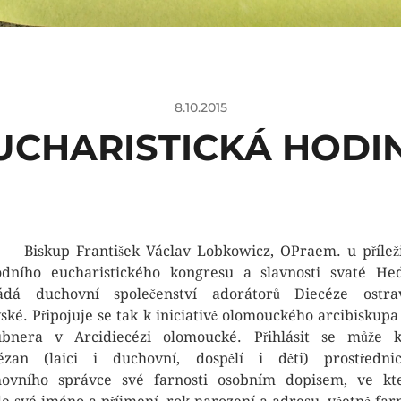
8.10.2015
UCHARISTICKÁ HODI
kup František Václav Lobkowicz, OPraem. u příležit
dního eucharistického kongresu a slavnosti svaté He
ádá duchovní společenství adorátorů Diecéze ostra
ské. Připojuje se tak k iniciativě olomouckého arcibiskupa
bnera v Arcidiecézi olomoucké. Přihlásit se může 
ézan (laici i duchovní, dospělí i děti) prostředni
ovního správce své farnosti osobním dopisem, ve k