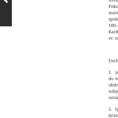
uved
Pok
mate
spol
100,
Každ
sv. 
Euch
1. j
do m
obdr
subj
ozná
2. S
brat