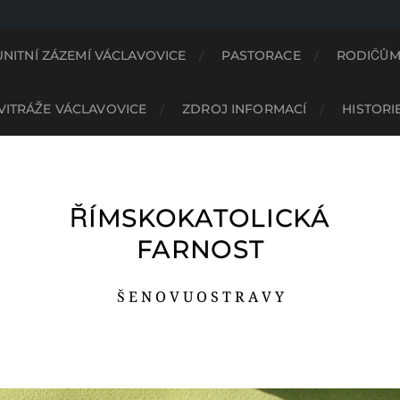
NITNÍ ZÁZEMÍ VÁCLAVOVICE
PASTORACE
RODIČŮ
VITRÁŽE VÁCLAVOVICE
ZDROJ INFORMACÍ
HISTORI
ŘÍMSKOKATOLICKÁ
FARNOST
Š E N O V U O S T R A V Y