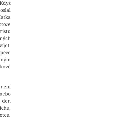
 Když
oslal
Matka
otože
ristu
bných
víjet
 péče
domým
akové
 není
nebo
n den
íchu,
otce.