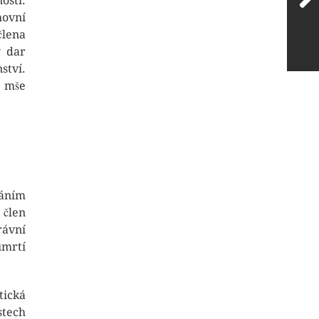
osti.
ovní
člena
ý dar
ství.
a mše
sáním
 člen
rávní
úmrtí
tická
stech