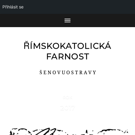
Přihlásit se
ŘÍMSKOKATOLICKÁ
FARNOST
Š E N O V U O S T R A V Y
ROK
2017